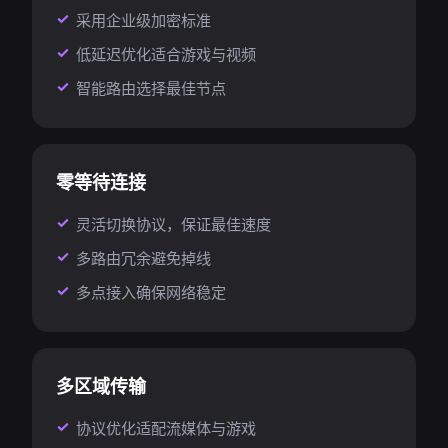
采用企业级加密标准
低延迟优化适合游戏与视频
智能路由选择最佳节点
零等待连接
灵活切换协议，保证最佳速度
多路由冗余避免掉线
多点接入确保网络稳定
多区域传输
协议优化适配流媒体与游戏