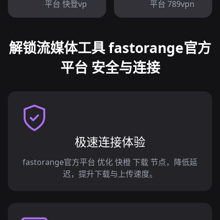
平台 快登vp
平台 789vpn
解锁流媒体工具 fastorange官方
平台 安全与连接
极速连接体验
fastorange官方平台 优化 快橙 下载 节点，降低延
迟，提升下载与上传速度。