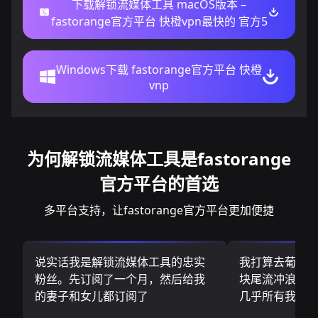
下载解锁流媒体工具 macOS版本 –
fastorange官方平台 快橙vpn最快的 官方5
Windows下载 fastorange官方平台 快橙
vnp
为何解锁流媒体工具是fastorange
官方平台的首选
多平台支持，让fastorange官方平台更加便捷
说实话我是解锁流媒体工具的忠实
我打算去葡萄
粉丝。先订阅了一个月，然后给我
块尾流冲浪板.
的妻子和女儿都订阅了
几乎所有我需