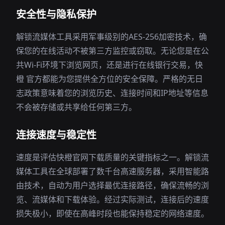
安全性与隐私保护
解锁流媒体工具采用军事级别的AES-256加密技术，确
保您的在线活动不被第三方监控或窃取。无论您是在公
共Wi-Fi环境下浏览网页，还是进行在线银行交易，快
橙 官方都能为您提供全方位的安全保障。严格的无日
志政策意味着您的浏览历史、连接时间和IP地址等信息
不会被存储或共享给任何第三方。
连接速度与稳定性
速度是评估快橙官网下载质量的关键指标之一。解锁流
媒体工具在全球部署了数千台高速服务器，采用智能路
由技术，自动为用户选择最优连接路径，确保流畅的浏
览、流媒体和下载体验。经过实际测试，连接后的速度
损失极小，即使在高峰时段也能保持稳定的网络速度。