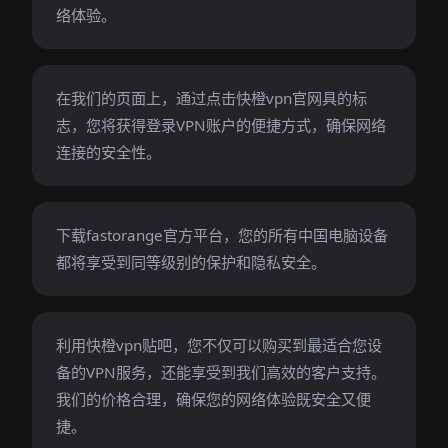
络体验。
在我们的页面上，通过点击快橙vpn官网具的标
志，您将获得登录VPN账户的便捷方式，确保网络
连接的安全性。
下载fastorange官方平台，您的所有中国电脑设备
都将享受到同等级别的保护和隐私安全。
利用快橙vpn贴吧，您不仅可以购买到最适合您设
备的VPN服务，还能享受到我们高效的客户支持。
我们的价格合理，确保您的网络体验既安全又便
捷。