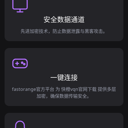
安全数据通道
先进加密技术，防止数据泄露与黑客攻击。
一键连接
fastorange官方平台 为 快橙vqn官网下载 提供多层
加密，确保数据传输安全。