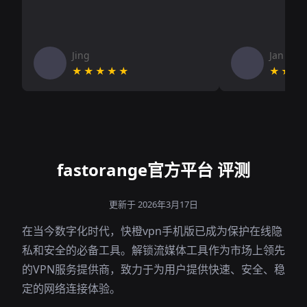
Jing
Jan V
★★★★★
★★★
fastorange官方平台 评测
更新于 2026年3月17日
在当今数字化时代，快橙vpn手机版已成为保护在线隐
私和安全的必备工具。解锁流媒体工具作为市场上领先
的VPN服务提供商，致力于为用户提供快速、安全、稳
定的网络连接体验。