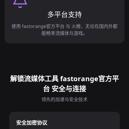
多平台支持
使用 fastorange官方平台 与 火橙，无论在国内外都
能畅享流媒体与游戏。
解锁流媒体工具 fastorange官方平
台 安全与连接
领先的加速与安全技术
安全加密协议